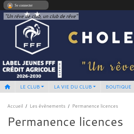
Panneau de gestion des cookies
Se connecter
"Un rêve de club, un club de rêve"
LE CLUB
LA VIE DU CLUB
BOUTIQUE
Accueil
Les évènements
Permanence licences
Permanence licences