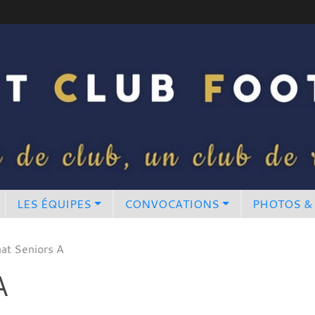
LES ÉQUIPES
CONVOCATIONS
PHOTOS &
at Seniors A
A