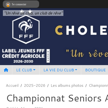
Panneau de gestion des cookies
Se connecter
"Un rêve de club, un club de rêve"
LE CLUB
LA VIE DU CLUB
BOUTIQUE
Accueil
2025-2026
Les albums photos
Championn
Championnat Seniors 