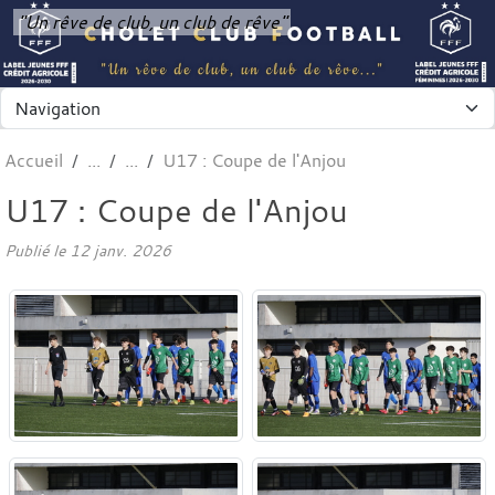
Panneau de gestion des cookies
"Un rêve de club, un club de rêve"
Accueil
U17 : Coupe de l'Anjou
U17 : Coupe de l'Anjou
Publié le
12 janv. 2026